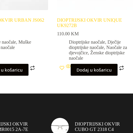
OKVIR URBAN JS062
DIOPTRIJSKI OKVIR UNIQUE
UK9272B
110.00
KM
e naočale
,
Muške
Dioptrijske naočale
,
Dječije
e naočale
dioptrijske naočale
,
Naočale za
djevojčice
,
Ženske dioptrijske
naočale
 u košaricu
Dodaj u košaricu
IJSKI OKVIR
DIOPTRIJSKI OKVIR
R0015 2A-7E
CUBO GT 2318 C4