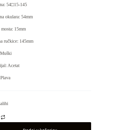
ina: 54□15-145
ina okulara: 54mm
a mosta: 15mm
a ručkice: 145mm
 Muški
jal: Acetat
 Plava
alihi