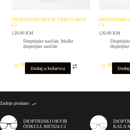
DIOPTRIJSKI OKVIR URBAN JS076
DIOPTRIJSKI 
C2
C4
120.00
KM
120.00
KM
Dioptrijske naočale
,
Muške
Dioptrijsk
dioptrijske naočale
dioptrijsk
Dodaj u košaricu
Dodaj
Zadnje prodano
DIOPTRIJSKI OKVIR
DIOPTR
ÖÖKULL RB7024 C1
KALA M