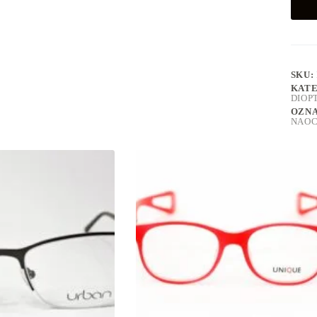
SKU:
KATE
DIOP
OZN
NAO