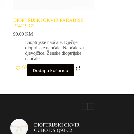
DIOPTRIJSKI OKVIR PARADISE
P74119 C5
90.00
KM
Dioptrijske naočale
,
Dječije
dioptrijske naočale
,
Naočale za
djevojčice
,
Ženske dioptrijske
naočale
Dodaj u košaricu
DIOPTRIJSKI OKVIR
CUBO DS-Q93 C2