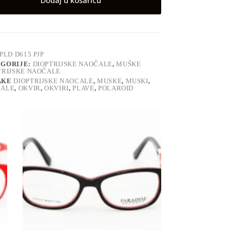
Dodaj u košaricu
PLD D615 PJP
GORIJE:
DIOPTRIJSKE NAOČALE
,
MUŠKE
TRIJSKE NAOČALE
AKE
DIOPTRIJSKE NAOCALE
,
MUSKE
,
MUSKI
,
CALE
,
OKVIR
,
OKVIRI
,
PLAVE
,
POLAROID