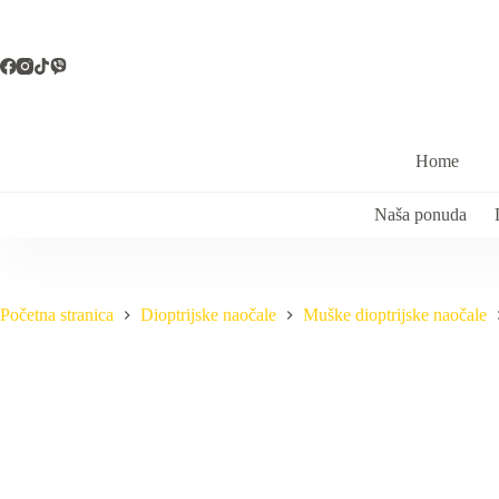
Preskoči
na
sadržaj
Home
Naša ponuda
Početna stranica
Dioptrijske naočale
Muške dioptrijske naočale