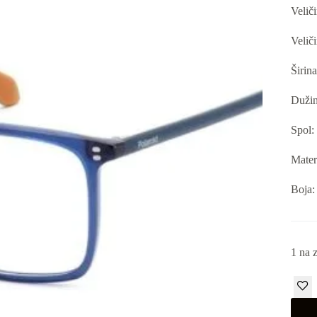
Velič
Velič
Širin
Dužin
Spol:
Materi
Boja:
1 na z