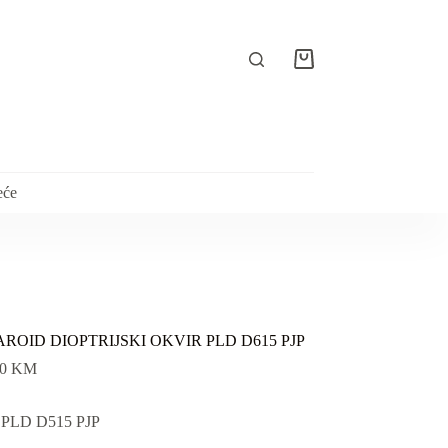
Košarica
eće
ROID DIOPTRIJSKI OKVIR PLD D615 PJP
00
KM
: PLD D515 PJP