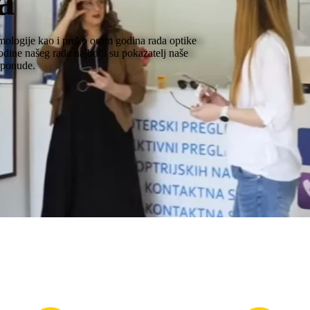
a
lmologije kao i preko osam godina rada optike
dine našeg rada najbolji su pokazatelj naše
e ponude.