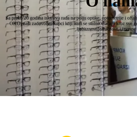
O nam
Sa preko 20 godina iskustva rada na polju optike, optometrije i ofta
OKO, naši zadovoljni kupci koji nam se stalno vraćaju kroz sve go
ljubaznosti, stručnosti i izvrsn