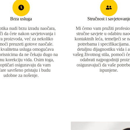
Brza usluga
Stručnost i savjetovanj
tika nudi brzu izradu naočara,
Mi ćemo vam pružiti profesio
či da ćete nakon savjetovanja i
stručne savjete u odabiru naoč
ra proizvoda, već za nekoliko
kontaktnih leća, temeljeći se 
moći preuzeti gotove naočale.
potrebama i specifikacijama
 kvalitetna usluga omogućava
detaljnu dijagnostiku vida i 
risnicima da ne čekaju dugo na
vašeg životnog stila, pomoći 
nu korekciju vida. Osim toga,
odabrati najpogodniji proi
 optičari osiguravaju da vam
osiguravajući da vaše potreb
are savršeno pristaju i budu
ispunjene.
udobne za nošenje.