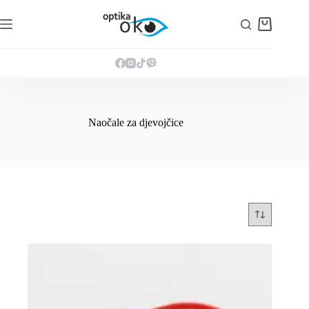
Preskoči
na
Košarica
sadržaj
Naočale za djevojčice