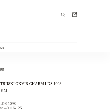
Košarica
eće
98
TRIJSKI OKVIR CHARM LDS 1098
0
KM
:LDS 1098
ina:48□16-125