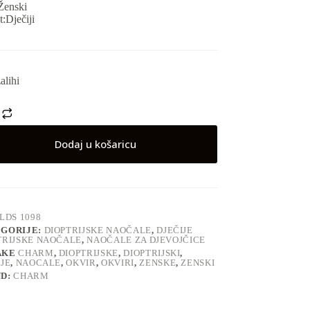
Ženski
t:Dječiji
alihi
Dodaj u košaricu
LDS 1098
GORIJE:
DIOPTRIJSKE NAOČALE
,
DJEČIJE
TRIJSKE NAOČALE
,
NAOČALE ZA DJEVOJČICE
AKE
CHARM
,
DIOPTRIJSKE
,
DIOPTRIJSKI
,
IJE
,
NAOCALE
,
OKVIR
,
OKVIRI
,
ZENSKE
,
ZENSKI
ND:
CHARM