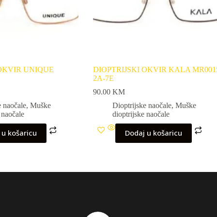
 OKVIR UNIQUE
DIOPTRIJSKI OKVIR KALA MR001
2A-7E
90.00
KM
e naočale
,
Muške
Dioptrijske naočale
,
Muške
e naočale
dioptrijske naočale
 u košaricu
Dodaj u košaricu