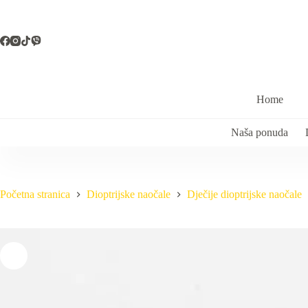
Preskoči
na
sadržaj
Home
Naša ponuda
Početna stranica
Dioptrijske naočale
Dječije dioptrijske naočale