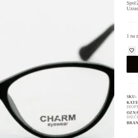
Spol:
Uzras
1 na z
SKU:
KATE
DIOP
OZN
DJEČ
BRA