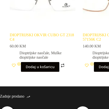
DIOPTRIJSKI OKVIR CUBO GT 2318
DIOPTRIJSKI
C4
57156K C2
60.00
KM
140.00
KM
Dioptrijske naočale
,
Muške
Dioptrijsk
dioptrijske naočale
dioptrijsk
Dodaj u košaricu
Dodaj
Zadnje prodano