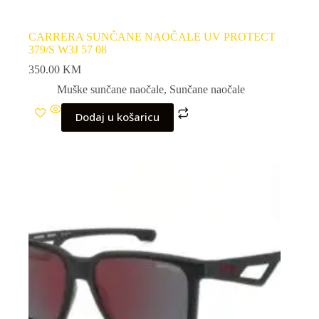
CARRERA SUNČANE NAOČALE UV PROTECT
379/S W3J 57 08
350.00
KM
Muške sunčane naočale
,
Sunčane naočale
Dodaj u košaricu