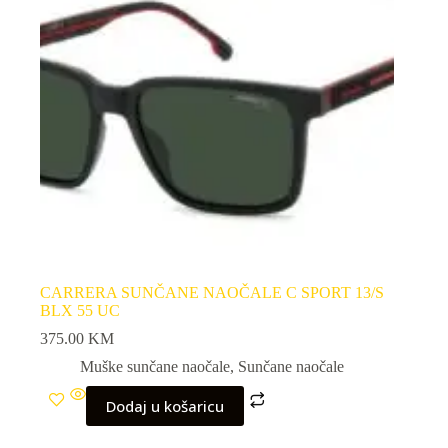
CARRERA SUNČANE NAOČALE C SPORT 13/S
BLX 55 UC
375.00
KM
Muške sunčane naočale
,
Sunčane naočale
Dodaj u košaricu