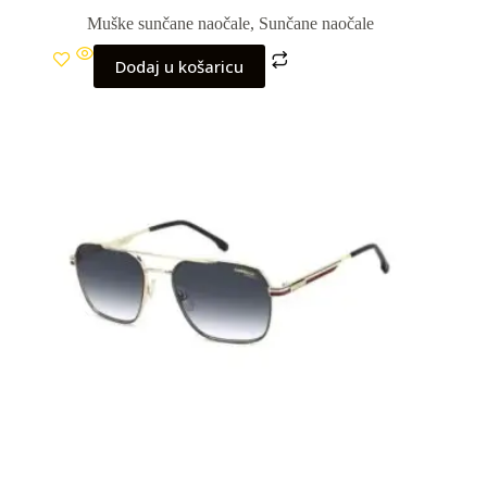
Muške sunčane naočale
,
Sunčane naočale
Dodaj u košaricu