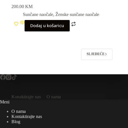
200.00
KM
Sunčane naočale
,
Ženske sunčane naočale
Dodaj u košaricu
SLJEDEĆE
Konaktirajte nas
O nama
Meni
O nama
Kontaktirajte nas
Blog