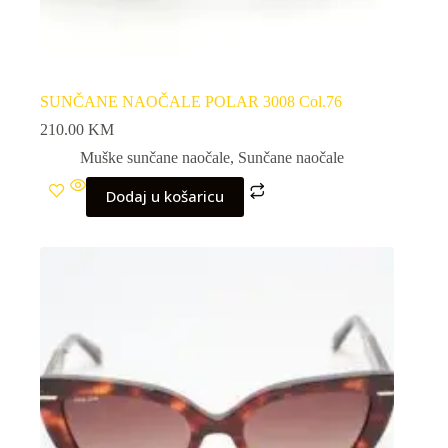
SUNČANE NAOČALE POLAR 3008 Col.76
210.00
KM
Muške sunčane naočale
,
Sunčane naočale
Dodaj u košaricu