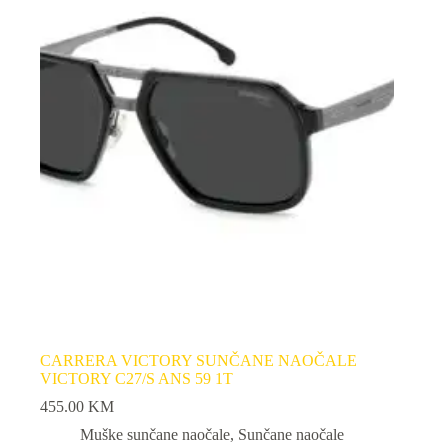
CARRERA VICTORY SUNČANE NAOČALE
VICTORY C27/S ANS 59 1T
455.00
KM
Muške sunčane naočale
,
Sunčane naočale