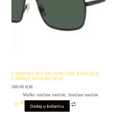
CARRERA DUCATI SUNČANE NAOČALE
CARDUC 057/S 003 59 UC
500.00
KM
Muške sunčane naočale
,
Sunčane naočale
Dodaj u košaricu