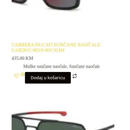
CARRERA DUCATI SUNČANE NAOČALE
CARDUC 065/S 003 56 H4
435.00
KM
Muške sunčane naočale
,
Sunčane naočale
Dodaj u košaricu