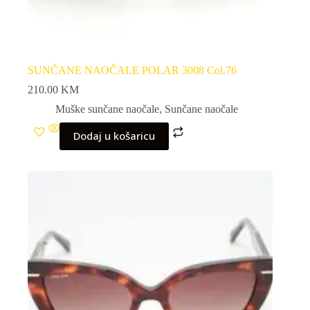
SUNČANE NAOČALE POLAR 3008 Col.76
210.00
KM
Muške sunčane naočale
,
Sunčane naočale
Dodaj u košaricu