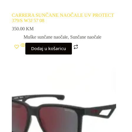
CARRERA SUNČANE NAOČALE UV PROTECT
379/S W3J 57 08
350.00
KM
Muške sunčane naočale
,
Sunčane naočale
Dodaj u košaricu