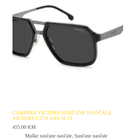
CARRERA VICTORY SUNČANE NAOČALE
VICTORY C27/S ANS 59 1T
455.00
KM
Muške sunčane naočale
,
Sunčane naočale