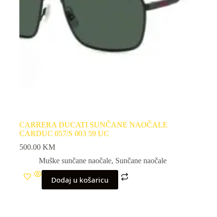
CARRERA DUCATI SUNČANE NAOČALE
CARDUC 057/S 003 59 UC
500.00
KM
Muške sunčane naočale
,
Sunčane naočale
Dodaj u košaricu