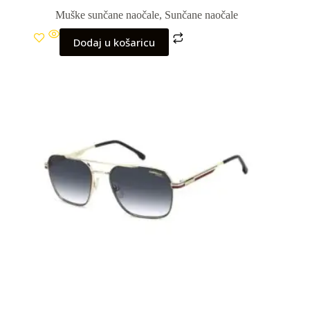
Muške sunčane naočale
,
Sunčane naočale
Dodaj u košaricu