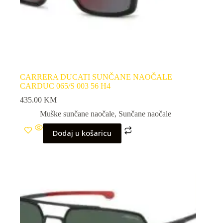
CARRERA DUCATI SUNČANE NAOČALE
CARDUC 065/S 003 56 H4
435.00
KM
Muške sunčane naočale
,
Sunčane naočale
Dodaj u košaricu