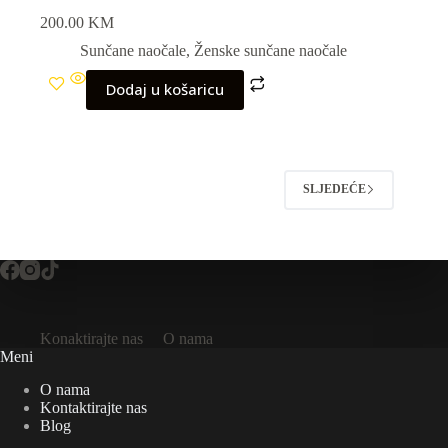
200.00
KM
Sunčane naočale
,
Ženske sunčane naočale
Dodaj u košaricu
SLJEDEĆE
Konaktirajte nas
O nama
Meni
O nama
Kontaktirajte nas
Blog