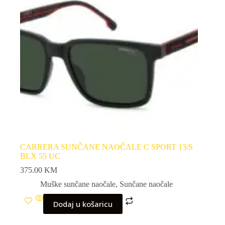
CARRERA SUNČANE NAOČALE C SPORT 13/S
BLX 55 UC
375.00
KM
Muške sunčane naočale
,
Sunčane naočale
Dodaj u košaricu