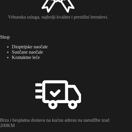
Vrhunska usluga, najbolji kvalitet i prestižni brendovi.
Shop
Dioptrijske naočale
Sunčane naočale
Kontaktne leće
Brza i besplatna dostava na kućnu adresu na narudžbe izad
200KM