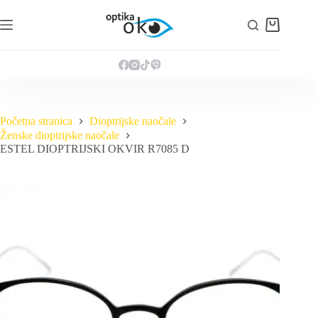
Preskoči
na
Košarica
sadržaj
Početna stranica
Dioptrijske naočale
Ženske dioptrijske naočale
ESTEL DIOPTRIJSKI OKVIR R7085 D