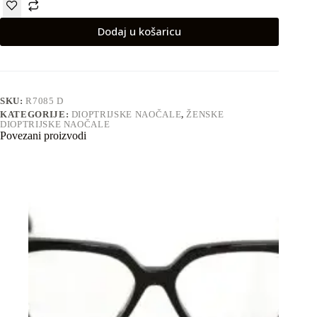
Dodaj u košaricu
SKU:
R7085 D
KATEGORIJE:
DIOPTRIJSKE NAOČALE
,
ŽENSKE
DIOPTRIJSKE NAOČALE
Povezani proizvodi