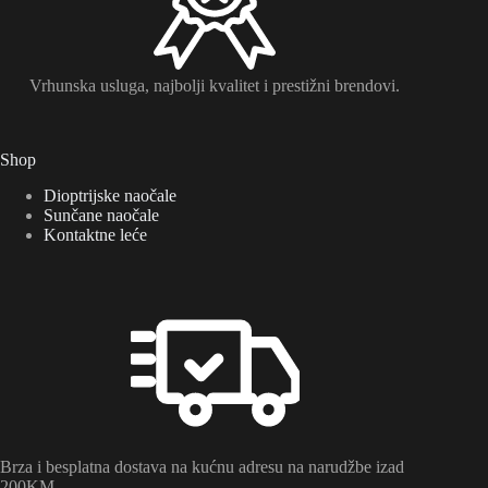
Vrhunska usluga, najbolji kvalitet i prestižni brendovi.
Shop
Dioptrijske naočale
Sunčane naočale
Kontaktne leće
Brza i besplatna dostava na kućnu adresu na narudžbe izad
200KM