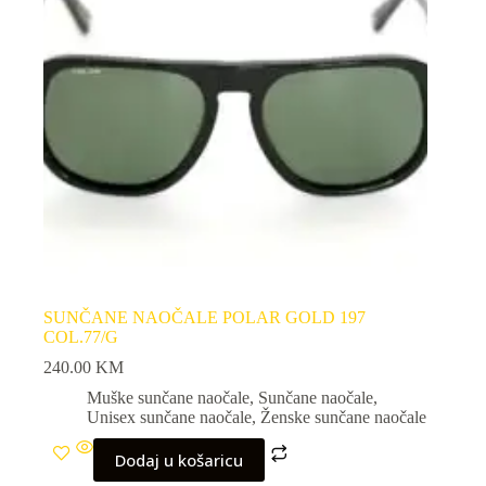
SUNČANE NAOČALE POLAR GOLD 197
COL.77/G
240.00
KM
Muške sunčane naočale
,
Sunčane naočale
,
Unisex sunčane naočale
,
Ženske sunčane naočale
Dodaj u košaricu